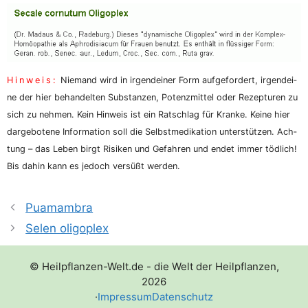
Hin­weis:
Nie­mand wird in irgend­ei­ner Form auf­ge­for­dert, irgend­ei­
ne der hier behan­del­ten Sub­stan­zen, Potenz­mit­tel oder Rezep­tu­ren zu
sich zu neh­men. Kein Hin­weis ist ein Rat­schlag für Kran­ke. Kei­ne hier
dar­ge­bo­te­ne Infor­ma­ti­on soll die Selbst­me­di­ka­ti­on unter­stüt­zen. Ach­
tung – das Leben birgt Risi­ken und Gefah­ren und endet immer töd­lich!
Bis dahin kann es jedoch ver­süßt werden.
Puamambra
Selen oligoplex
© Heilpflanzen-Welt.de - die Welt der Heilpflanzen,
2026
·
Impressum
Datenschutz