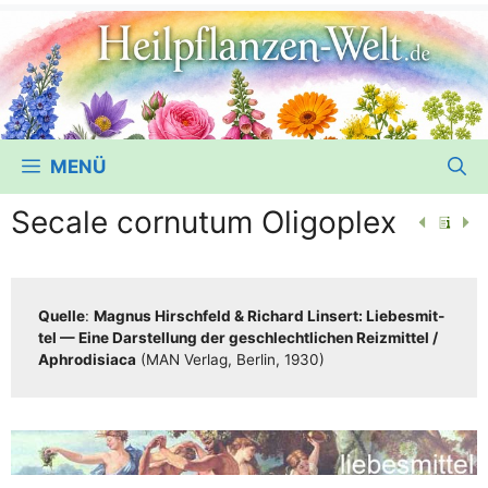
MENÜ
Secale cornutum Oligoplex
Quel­le
:
Magnus Hirsch­feld & Richard Lin­sert: Lie­bes­mit­
tel — Eine Dar­stel­lung der geschlecht­li­chen Reiz­mit­tel /​​
Aphro­di­sia­ca
(MAN Ver­lag, Ber­lin, 1930)