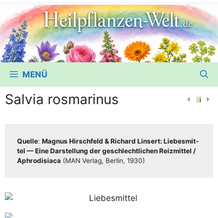
MENÜ
Salvia rosmarinus
Quel­le
:
Magnus Hirsch­feld & Richard Lin­sert: Lie­bes­mit­
tel — Eine Dar­stel­lung der geschlecht­li­chen Reiz­mit­tel /​​
Aphro­di­sia­ca
(MAN Ver­lag, Ber­lin, 1930)