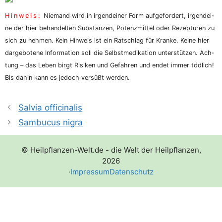
Hin­weis:
Nie­mand wird in irgend­ei­ner Form auf­ge­for­dert, irgend­ei­
ne der hier behan­del­ten Sub­stan­zen, Potenz­mit­tel oder Rezep­tu­ren zu
sich zu neh­men. Kein Hin­weis ist ein Rat­schlag für Kran­ke. Kei­ne hier
dar­ge­bo­te­ne Infor­ma­ti­on soll die Selbst­me­di­ka­ti­on unter­stüt­zen. Ach­
tung – das Leben birgt Risi­ken und Gefah­ren und endet immer töd­lich!
Bis dahin kann es jedoch ver­süßt werden.
Salvia officinalis
Sambucus nigra
© Heilpflanzen-Welt.de - die Welt der Heilpflanzen,
2026
·
Impressum
Datenschutz