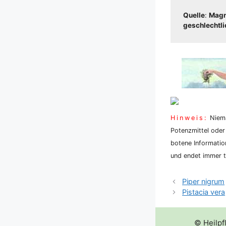
Quel­le
:
Magnu
geschlecht­li­c
Hin­weis:
Nie­ma
Potenz­mit­tel oder
bo­te­ne Infor­ma­ti
und endet immer tö
Piper nigrum
Pistacia vera
© Heilpf