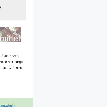
r
n Sub­stan­zen,
ei­ne hier dar­ge­
ken und Gefah­ren
enschutz