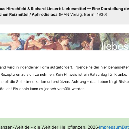
s Hirsch­feld & Richard Lin­sert: Lie­bes­mit­tel — Eine Dar­stel­lung de
hen Reiz­mit­tel /​​ Aphro­di­sia­ca
(MAN Ver­lag, Ber­lin, 1930)
nd wird in irgend­ei­ner Form auf­ge­for­dert, irgend­ei­ne der hier behan­del­te
 Rezep­tu­ren zu sich zu neh­men. Kein Hin­weis ist ein Rat­schlag für Kran­ke. K
­on soll die Selbst­me­di­ka­ti­on unter­stüt­zen. Ach­tung – das Leben birgt Risi­
d­lich! Bis dahin kann es jedoch ver­süßt werden.
lanzen-Welt.de - die Welt der Heilpflanzen, 2026
·
Impressum
Dat