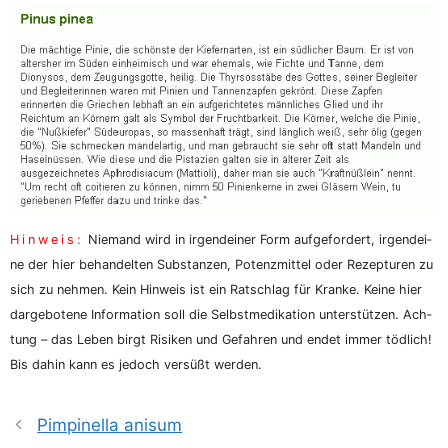
Hin­weis:
Nie­mand wird in irgend­ei­ner Form auf­ge­for­dert, irgend­ei­
ne der hier behan­del­ten Sub­stan­zen, Potenz­mit­tel oder Rezep­tu­ren zu
sich zu neh­men. Kein Hin­weis ist ein Rat­schlag für Kran­ke. Kei­ne hier
dar­ge­bo­te­ne Infor­ma­ti­on soll die Selbst­me­di­ka­ti­on unter­stüt­zen. Ach­
tung – das Leben birgt Risi­ken und Gefah­ren und endet immer töd­lich!
Bis dahin kann es jedoch ver­süßt werden.
Pimpinella anisum