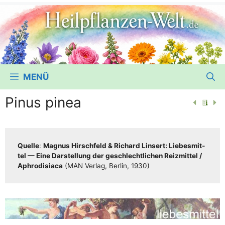
MENÜ
Pinus pinea
Quel­le
:
Magnus Hirsch­feld & Richard Lin­sert: Lie­bes­mit­
tel — Eine Dar­stel­lung der geschlecht­li­chen Reiz­mit­tel /​​
Aphro­di­sia­ca
(MAN Ver­lag, Ber­lin, 1930)