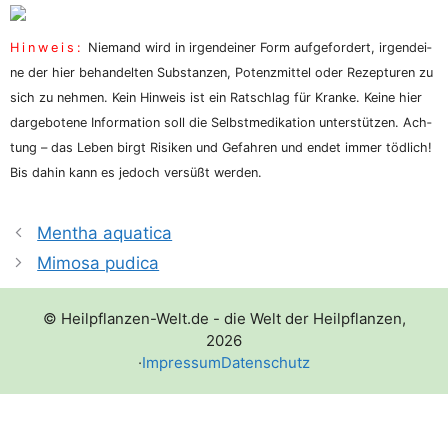
Hin­weis:
Nie­mand wird in irgend­ei­ner Form auf­ge­for­dert, irgend­ei­
ne der hier behan­del­ten Sub­stan­zen, Potenz­mit­tel oder Rezep­tu­ren zu
sich zu neh­men. Kein Hin­weis ist ein Rat­schlag für Kran­ke. Kei­ne hier
dar­ge­bo­te­ne Infor­ma­ti­on soll die Selbst­me­di­ka­ti­on unter­stüt­zen. Ach­
tung – das Leben birgt Risi­ken und Gefah­ren und endet immer töd­lich!
Bis dahin kann es jedoch ver­süßt werden.
Mentha aquatica
Mimosa pudica
© Heilpflanzen-Welt.de - die Welt der Heilpflanzen,
2026
·
Impressum
Datenschutz