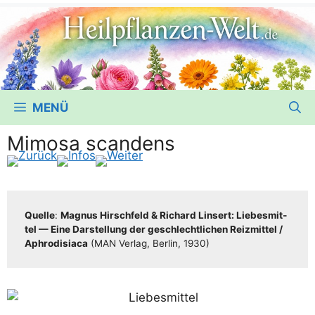
MENÜ
Mimosa scandens
Quel­le
:
Magnus Hirsch­feld & Richard Lin­sert: Lie­bes­mit­
tel — Eine Dar­stel­lung der geschlecht­li­chen Reiz­mit­tel /​​
Aphro­di­sia­ca
(MAN Ver­lag, Ber­lin, 1930)