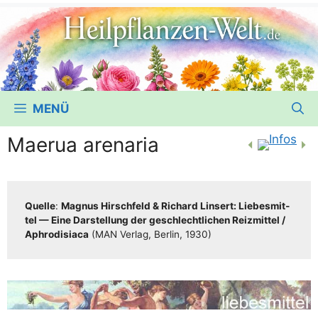
MENÜ
Maerua arenaria
Quel­le
:
Magnus Hirsch­feld & Richard Lin­sert: Lie­bes­mit­
tel — Eine Dar­stel­lung der geschlecht­li­chen Reiz­mit­tel /​​
Aphro­di­sia­ca
(MAN Ver­lag, Ber­lin, 1930)