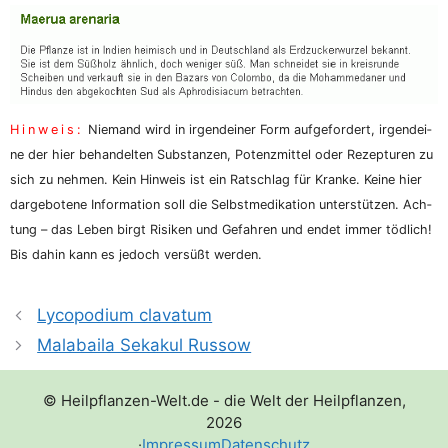
Hin­weis:
Nie­mand wird in irgend­ei­ner Form auf­ge­for­dert, irgend­ei­
ne der hier behan­del­ten Sub­stan­zen, Potenz­mit­tel oder Rezep­tu­ren zu
sich zu neh­men. Kein Hin­weis ist ein Rat­schlag für Kran­ke. Kei­ne hier
dar­ge­bo­te­ne Infor­ma­ti­on soll die Selbst­me­di­ka­ti­on unter­stüt­zen. Ach­
tung – das Leben birgt Risi­ken und Gefah­ren und endet immer töd­lich!
Bis dahin kann es jedoch ver­süßt werden.
Lycopodium clavatum
Malabaila Sekakul Russow
© Heilpflanzen-Welt.de - die Welt der Heilpflanzen,
2026
·
Impressum
Datenschutz