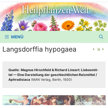
MENÜ
Langsdorffia hypogaea
Quel­le
:
Magnus Hirsch­feld & Richard Lin­sert: Lie­bes­mit­
tel — Eine Dar­stel­lung der geschlecht­li­chen Reiz­mit­tel /​​
Aphro­di­sia­ca
(MAN Ver­lag, Ber­lin, 1930)