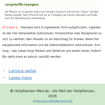
Hin­weis:
Nie­mand wird in irgend­ei­ner Form auf­ge­for­dert, irgend­ei­
ne der hier behan­del­ten Sub­stan­zen, Potenz­mit­tel oder Rezep­tu­ren zu
sich zu neh­men. Kein Hin­weis ist ein Rat­schlag für Kran­ke. Kei­ne hier
dar­ge­bo­te­ne Infor­ma­ti­on soll die Selbst­me­di­ka­ti­on unter­stüt­zen. Ach­
tung – das Leben birgt Risi­ken und Gefah­ren und endet immer töd­lich!
Bis dahin kann es jedoch ver­süßt werden.
Lactuca sativa
Lappa major
© Heilpflanzen-Welt.de - die Welt der Heilpflanzen,
2026
·
Impressum
Datenschutz