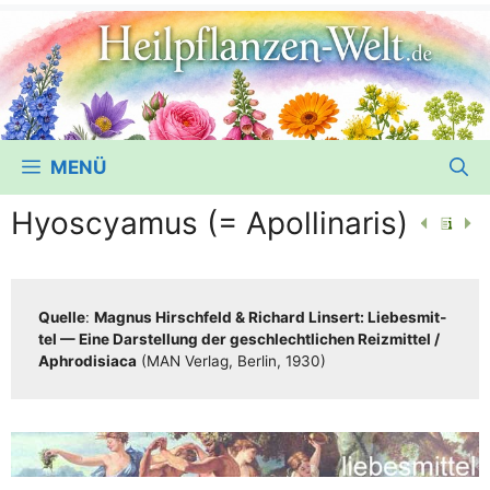
MENÜ
Hyoscyamus (= Apollinaris)
Quel­le
:
Magnus Hirsch­feld & Richard Lin­sert: Lie­bes­mit­
tel — Eine Dar­stel­lung der geschlecht­li­chen Reiz­mit­tel /​​
Aphro­di­sia­ca
(MAN Ver­lag, Ber­lin, 1930)