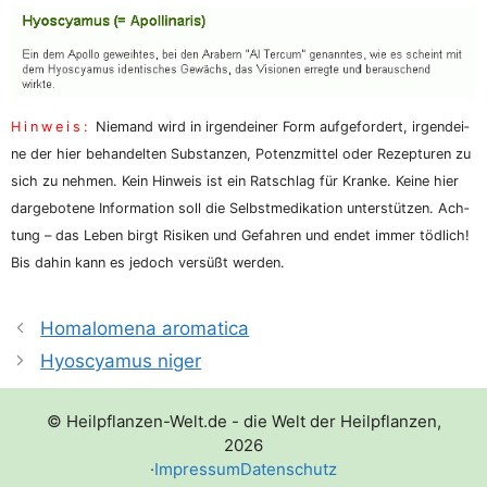
Hin­weis:
Nie­mand wird in irgend­ei­ner Form auf­ge­for­dert, irgend­ei­
ne der hier behan­del­ten Sub­stan­zen, Potenz­mit­tel oder Rezep­tu­ren zu
sich zu neh­men. Kein Hin­weis ist ein Rat­schlag für Kran­ke. Kei­ne hier
dar­ge­bo­te­ne Infor­ma­ti­on soll die Selbst­me­di­ka­ti­on unter­stüt­zen. Ach­
tung – das Leben birgt Risi­ken und Gefah­ren und endet immer töd­lich!
Bis dahin kann es jedoch ver­süßt werden.
Homalomena aromatica
Hyoscyamus niger
© Heilpflanzen-Welt.de - die Welt der Heilpflanzen,
2026
·
Impressum
Datenschutz