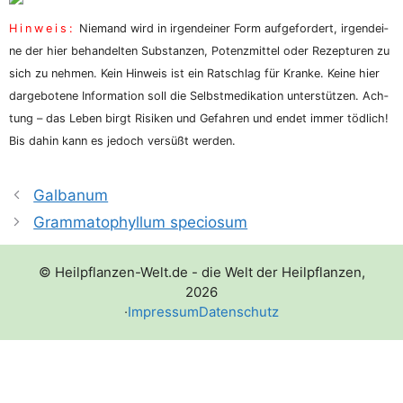
Hin­weis:
Nie­mand wird in irgend­ei­ner Form auf­ge­for­dert, irgend­ei­
ne der hier behan­del­ten Sub­stan­zen, Potenz­mit­tel oder Rezep­tu­ren zu
sich zu neh­men. Kein Hin­weis ist ein Rat­schlag für Kran­ke. Kei­ne hier
dar­ge­bo­te­ne Infor­ma­ti­on soll die Selbst­me­di­ka­ti­on unter­stüt­zen. Ach­
tung – das Leben birgt Risi­ken und Gefah­ren und endet immer töd­lich!
Bis dahin kann es jedoch ver­süßt werden.
Galbanum
Grammatophyllum speciosum
© Heilpflanzen-Welt.de - die Welt der Heilpflanzen,
2026
·
Impressum
Datenschutz