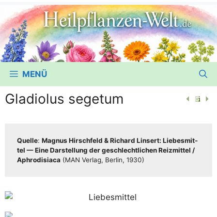
MENÜ
Gladiolus segetum
Quel­le
:
Magnus Hirsch­feld & Richard Lin­sert: Lie­bes­mit­
tel — Eine Dar­stel­lung der geschlecht­li­chen Reiz­mit­tel /​​
Aphro­di­sia­ca
(MAN Ver­lag, Ber­lin, 1930)