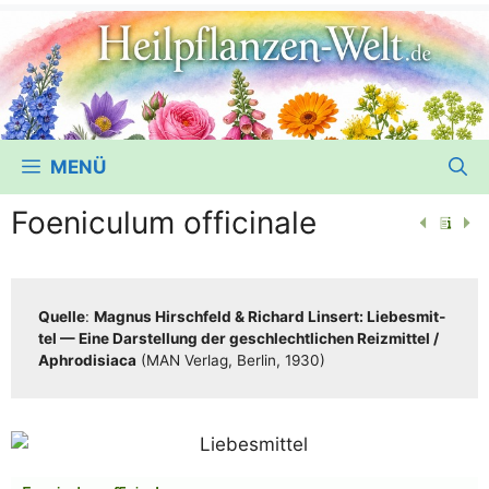
MENÜ
Foeniculum officinale
Quel­le
:
Magnus Hirsch­feld & Richard Lin­sert: Lie­bes­mit­
tel — Eine Dar­stel­lung der geschlecht­li­chen Reiz­mit­tel /​​
Aphro­di­sia­ca
(MAN Ver­lag, Ber­lin, 1930)