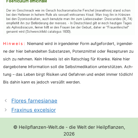
Hin­weis:
Nie­mand wird in irgend­ei­ner Form auf­ge­for­dert, irgend­ei­
ne der hier behan­del­ten Sub­stan­zen, Potenz­mit­tel oder Rezep­tu­ren zu
sich zu neh­men. Kein Hin­weis ist ein Rat­schlag für Kran­ke. Kei­ne hier
dar­ge­bo­te­ne Infor­ma­ti­on soll die Selbst­me­di­ka­ti­on unter­stüt­zen. Ach­
tung – das Leben birgt Risi­ken und Gefah­ren und endet immer töd­lich!
Bis dahin kann es jedoch ver­süßt werden.
Flores farnesianae
Fraxinus excelsior
© Heilpflanzen-Welt.de - die Welt der Heilpflanzen,
2026