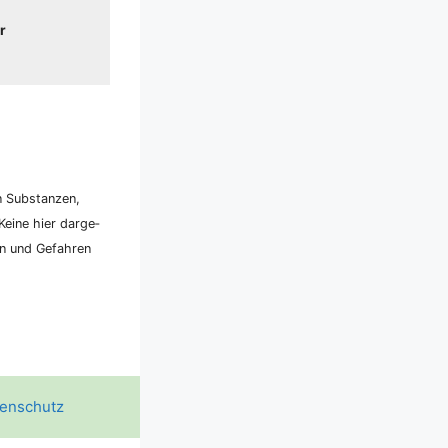
r
n Sub­stan­zen,
ei­ne hier dar­ge­
ken und Gefah­ren
enschutz