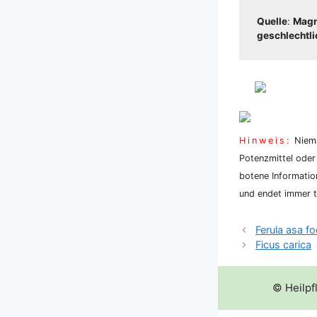
Quel­le
:
Magnu
geschlecht­li­c
Hin­weis:
Nie­ma
Potenz­mit­tel oder
bo­te­ne Infor­ma­ti
und endet immer tö
Ferula asa fo
Ficus carica
© Heilpf