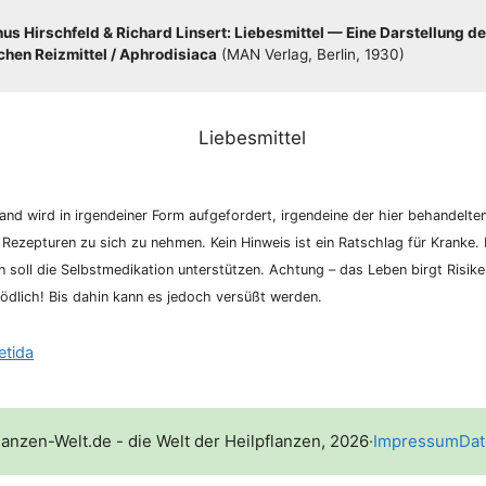
s Hirsch­feld & Richard Lin­sert: Lie­bes­mit­tel — Eine Dar­stel­lung de
hen Reiz­mit­tel /​​ Aphro­di­sia­ca
(MAN Ver­lag, Ber­lin, 1930)
nd wird in irgend­ei­ner Form auf­ge­for­dert, irgend­ei­ne der hier behan­del­te
 Rezep­tu­ren zu sich zu neh­men. Kein Hin­weis ist ein Rat­schlag für Kran­ke. K
­on soll die Selbst­me­di­ka­ti­on unter­stüt­zen. Ach­tung – das Leben birgt Risi­
d­lich! Bis dahin kann es jedoch ver­süßt werden.
etida
lanzen-Welt.de - die Welt der Heilpflanzen, 2026
·
Impressum
Dat