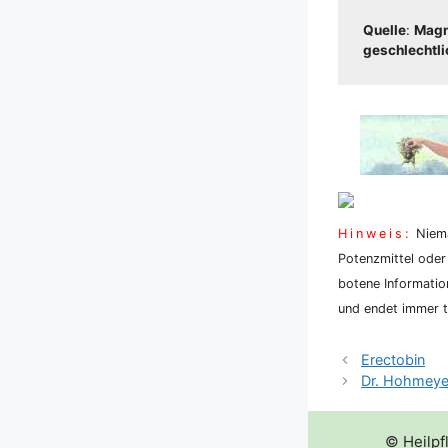
Quel­le
:
Magnu
geschlecht­li­c
Hin­weis:
Nie­ma
Potenz­mit­tel oder
bo­te­ne Infor­ma­ti
und endet immer tö
Erectobin
Dr. Hohmeyer
© Heilpf