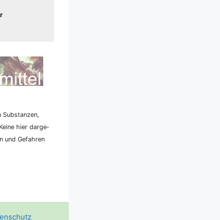
r
n Sub­stan­zen,
ei­ne hier dar­ge­
ken und Gefah­ren
enschutz