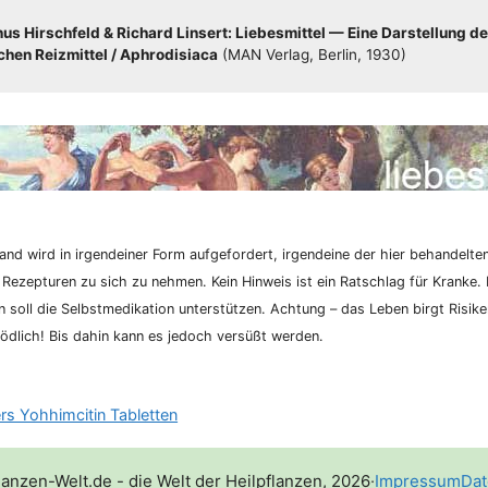
s Hirsch­feld & Richard Lin­sert: Lie­bes­mit­tel — Eine Dar­stel­lung de
hen Reiz­mit­tel /​​ Aphro­di­sia­ca
(MAN Ver­lag, Ber­lin, 1930)
nd wird in irgend­ei­ner Form auf­ge­for­dert, irgend­ei­ne der hier behan­del­te
 Rezep­tu­ren zu sich zu neh­men. Kein Hin­weis ist ein Rat­schlag für Kran­ke. K
­on soll die Selbst­me­di­ka­ti­on unter­stüt­zen. Ach­tung – das Leben birgt Risi­
d­lich! Bis dahin kann es jedoch ver­süßt werden.
s Yohhimcitin Tabletten
lanzen-Welt.de - die Welt der Heilpflanzen, 2026
·
Impressum
Dat