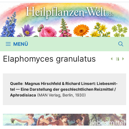
MENÜ
Elaphomyces granulatus
Quel­le
:
Magnus Hirsch­feld & Richard Lin­sert: Lie­bes­mit­
tel — Eine Dar­stel­lung der geschlecht­li­chen Reiz­mit­tel /​​
Aphro­di­sia­ca
(MAN Ver­lag, Ber­lin, 1930)