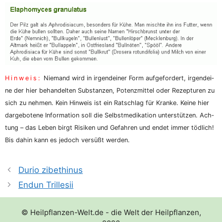
Hin­weis:
Nie­mand wird in irgend­ei­ner Form auf­ge­for­dert, irgend­ei­
ne der hier behan­del­ten Sub­stan­zen, Potenz­mit­tel oder Rezep­tu­ren zu
sich zu neh­men. Kein Hin­weis ist ein Rat­schlag für Kran­ke. Kei­ne hier
dar­ge­bo­te­ne Infor­ma­ti­on soll die Selbst­me­di­ka­ti­on unter­stüt­zen. Ach­
tung – das Leben birgt Risi­ken und Gefah­ren und endet immer töd­lich!
Bis dahin kann es jedoch ver­süßt werden.
Durio zibethinus
Endun Trillesii
© Heilpflanzen-Welt.de - die Welt der Heilpflanzen,