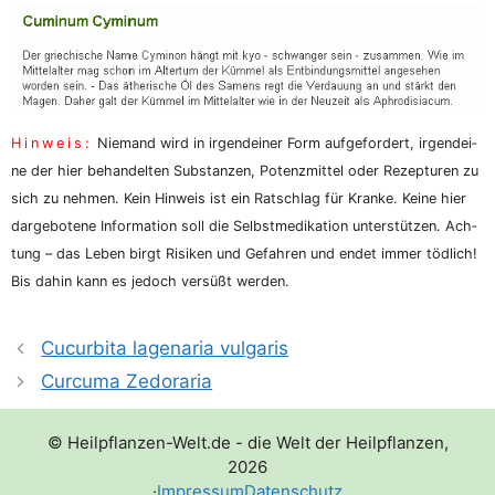
Hin­weis:
Nie­mand wird in irgend­ei­ner Form auf­ge­for­dert, irgend­ei­
ne der hier behan­del­ten Sub­stan­zen, Potenz­mit­tel oder Rezep­tu­ren zu
sich zu neh­men. Kein Hin­weis ist ein Rat­schlag für Kran­ke. Kei­ne hier
dar­ge­bo­te­ne Infor­ma­ti­on soll die Selbst­me­di­ka­ti­on unter­stüt­zen. Ach­
tung – das Leben birgt Risi­ken und Gefah­ren und endet immer töd­lich!
Bis dahin kann es jedoch ver­süßt werden.
Cucurbita lagenaria vulgaris
Curcuma Zedoraria
© Heilpflanzen-Welt.de - die Welt der Heilpflanzen,
2026
·
Impressum
Datenschutz