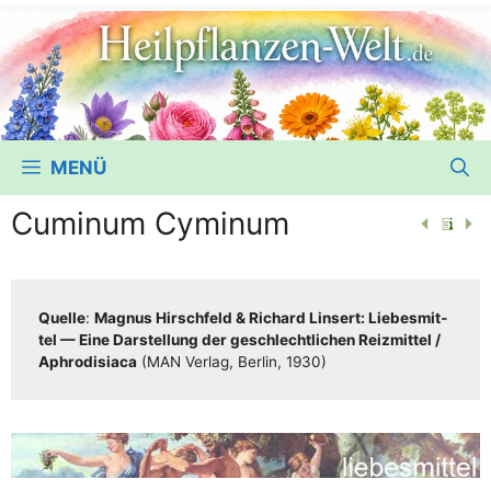
MENÜ
Cuminum Cyminum
Quel­le
:
Magnus Hirsch­feld & Richard Lin­sert: Lie­bes­mit­
tel — Eine Dar­stel­lung der geschlecht­li­chen Reiz­mit­tel /​​
Aphro­di­sia­ca
(MAN Ver­lag, Ber­lin, 1930)