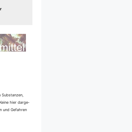
r
n Sub­stan­zen,
ei­ne hier dar­ge­
ken und Gefah­ren