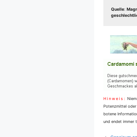
Quel­le
:
Magnu
geschlecht­li­c
Hin­weis:
Nie­ma
Potenz­mit­tel oder
bo­te­ne Infor­ma­ti
und endet immer tö