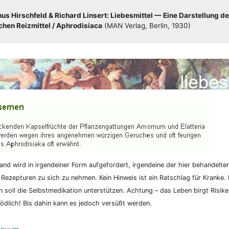
s Hirsch­feld & Richard Lin­sert: Lie­bes­mit­tel — Eine Dar­stel­lung de
hen Reiz­mit­tel /​​ Aphro­di­sia­ca
(MAN Ver­lag, Ber­lin, 1930)
nd wird in irgend­ei­ner Form auf­ge­for­dert, irgend­ei­ne der hier behan­del­te
 Rezep­tu­ren zu sich zu neh­men. Kein Hin­weis ist ein Rat­schlag für Kran­ke. K
­on soll die Selbst­me­di­ka­ti­on unter­stüt­zen. Ach­tung – das Leben birgt Risi­
d­lich! Bis dahin kann es jedoch ver­süßt werden.