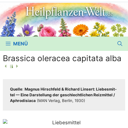
MENÜ
Brassica oleracea capitata alba
Quel­le
:
Magnus Hirsch­feld & Richard Lin­sert: Lie­bes­mit­
tel — Eine Dar­stel­lung der geschlecht­li­chen Reiz­mit­tel /​​
Aphro­di­sia­ca
(MAN Ver­lag, Ber­lin, 1930)