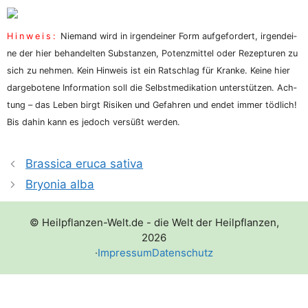
Hin­weis:
Nie­mand wird in irgend­ei­ner Form auf­ge­for­dert, irgend­ei­
ne der hier behan­del­ten Sub­stan­zen, Potenz­mit­tel oder Rezep­tu­ren zu
sich zu neh­men. Kein Hin­weis ist ein Rat­schlag für Kran­ke. Kei­ne hier
dar­ge­bo­te­ne Infor­ma­ti­on soll die Selbst­me­di­ka­ti­on unter­stüt­zen. Ach­
tung – das Leben birgt Risi­ken und Gefah­ren und endet immer töd­lich!
Bis dahin kann es jedoch ver­süßt werden.
Brassica eruca sativa
Bryonia alba
© Heilpflanzen-Welt.de - die Welt der Heilpflanzen,
2026
·
Impressum
Datenschutz