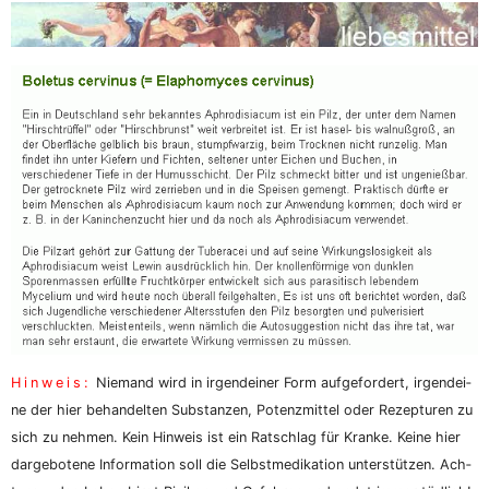
Hin­weis:
Nie­mand wird in irgend­ei­ner Form auf­ge­for­dert, irgend­ei­
ne der hier behan­del­ten Sub­stan­zen, Potenz­mit­tel oder Rezep­tu­ren zu
sich zu neh­men. Kein Hin­weis ist ein Rat­schlag für Kran­ke. Kei­ne hier
dar­ge­bo­te­ne Infor­ma­ti­on soll die Selbst­me­di­ka­ti­on unter­stüt­zen. Ach­