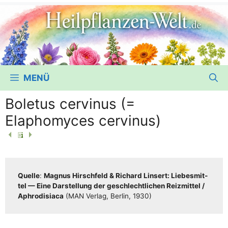
MENÜ
Boletus cervinus (=
Elaphomyces cervinus)
Quel­le
:
Magnus Hirsch­feld & Richard Lin­sert: Lie­bes­mit­
tel — Eine Dar­stel­lung der geschlecht­li­chen Reiz­mit­tel /​​
Aphro­di­sia­ca
(MAN Ver­lag, Ber­lin, 1930)