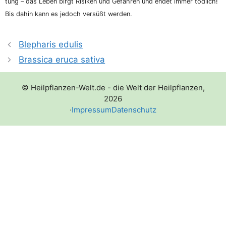
tung – das Leben birgt Risi­ken und Gefah­ren und endet immer töd­lich!
Bis dahin kann es jedoch ver­süßt werden.
Blepharis edulis
Brassica eruca sativa
© Heilpflanzen-Welt.de - die Welt der Heilpflanzen,
2026
·
Impressum
Datenschutz