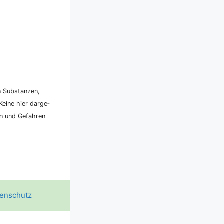
n Sub­stan­zen,
ei­ne hier dar­ge­
ken und Gefah­ren
enschutz