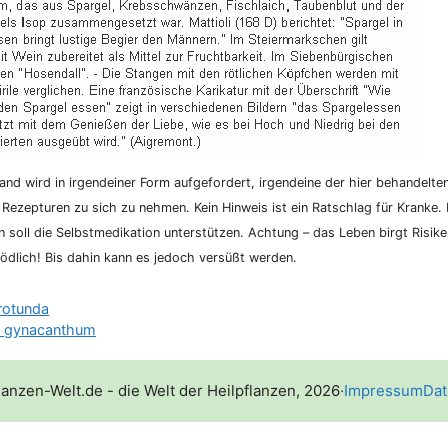
nd wird in irgend­ei­ner Form auf­ge­for­dert, irgend­ei­ne der hier behan­del­te
 Rezep­tu­ren zu sich zu neh­men. Kein Hin­weis ist ein Rat­schlag für Kran­ke. K
­on soll die Selbst­me­di­ka­ti­on unter­stüt­zen. Ach­tung – das Leben birgt Risi­
d­lich! Bis dahin kann es jedoch ver­süßt werden.
 rotunda
m gynacanthum
lanzen-Welt.de - die Welt der Heilpflanzen, 2026
·
Impressum
Dat