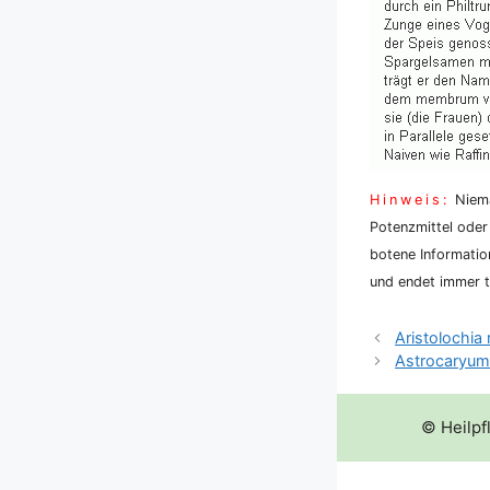
Hin­weis:
Nie­ma
Potenz­mit­tel oder
bo­te­ne Infor­ma­ti
und endet immer tö
Aristolochia
Astrocaryu
© Heilpf