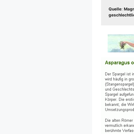
Quel­le
:
Magnu
geschlecht­li­c