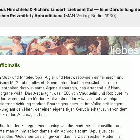
s Hirsch­feld & Richard Lin­sert: Lie­bes­mit­tel — Eine Dar­stel­lung de
hen Reiz­mit­tel /​​ Aphro­di­sia­ca
(MAN Ver­lag, Ber­lin, 1930)