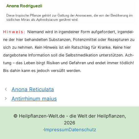
Hin­weis:
Nie­mand wird in irgend­ei­ner Form auf­ge­for­dert, irgend­ei­
ne der hier behan­del­ten Sub­stan­zen, Potenz­mit­tel oder Rezep­tu­ren zu
sich zu neh­men. Kein Hin­weis ist ein Rat­schlag für Kran­ke. Kei­ne hier
dar­ge­bo­te­ne Infor­ma­ti­on soll die Selbst­me­di­ka­ti­on unter­stüt­zen. Ach­
tung – das Leben birgt Risi­ken und Gefah­ren und endet immer töd­lich!
Bis dahin kann es jedoch ver­süßt werden.
Anona Reticulata
Antirrhinum maius
© Heilpflanzen-Welt.de - die Welt der Heilpflanzen,
2026
·
Impressum
Datenschutz