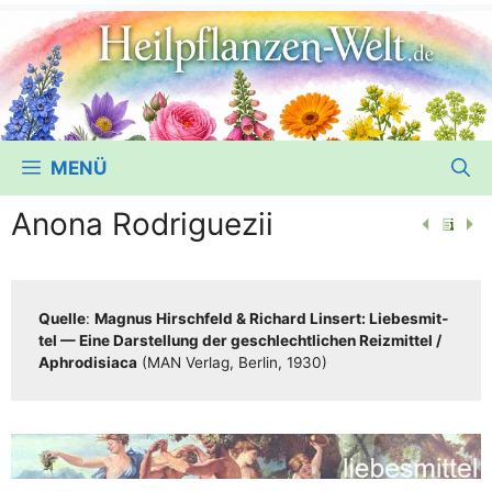
MENÜ
Anona Rodriguezii
Quel­le
:
Magnus Hirsch­feld & Richard Lin­sert: Lie­bes­mit­
tel — Eine Dar­stel­lung der geschlecht­li­chen Reiz­mit­tel /​​
Aphro­di­sia­ca
(MAN Ver­lag, Ber­lin, 1930)