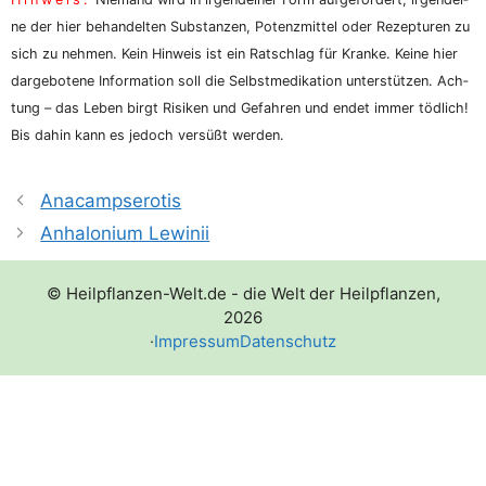
ne der hier behan­del­ten Sub­stan­zen, Potenz­mit­tel oder Rezep­tu­ren zu
sich zu neh­men. Kein Hin­weis ist ein Rat­schlag für Kran­ke. Kei­ne hier
dar­ge­bo­te­ne Infor­ma­ti­on soll die Selbst­me­di­ka­ti­on unter­stüt­zen. Ach­
tung – das Leben birgt Risi­ken und Gefah­ren und endet immer töd­lich!
Bis dahin kann es jedoch ver­süßt werden.
Anacampserotis
Anhalonium Lewinii
© Heilpflanzen-Welt.de - die Welt der Heilpflanzen,
2026
·
Impressum
Datenschutz