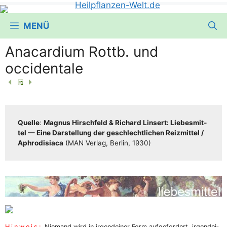
MENÜ
Anacardium Rottb. und
occidentale
Quel­le
:
Magnus Hirsch­feld & Richard Lin­sert: Lie­bes­mit­
tel — Eine Dar­stel­lung der geschlecht­li­chen Reiz­mit­tel /​​
Aphro­di­sia­ca
(MAN Ver­lag, Ber­lin, 1930)
Hin­weis:
Nie­mand wird in irgend­ei­ner Form auf­ge­for­dert, irgend­ei­