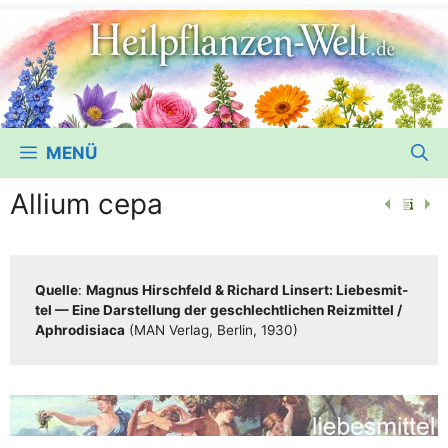
MENÜ
Allium cepa
Quel­le
:
Magnus Hirsch­feld & Richard Lin­sert: Lie­bes­mit­
tel — Eine Dar­stel­lung der geschlecht­li­chen Reiz­mit­tel /​​
Aphro­di­sia­ca
(MAN Ver­lag, Ber­lin, 1930)