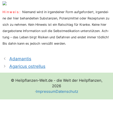
Hin­weis:
Nie­mand wird in irgend­ei­ner Form auf­ge­for­dert, irgend­ei­
ne der hier behan­del­ten Sub­stan­zen, Potenz­mit­tel oder Rezep­tu­ren zu
sich zu neh­men. Kein Hin­weis ist ein Rat­schlag für Kran­ke. Kei­ne hier
dar­ge­bo­te­ne Infor­ma­ti­on soll die Selbst­me­di­ka­ti­on unter­stüt­zen. Ach­
tung – das Leben birgt Risi­ken und Gefah­ren und endet immer töd­lich!
Bis dahin kann es jedoch ver­süßt werden.
Adamantis
Agaricus ostrellus
© Heilpflanzen-Welt.de - die Welt der Heilpflanzen,
2026
·
Impressum
Datenschutz