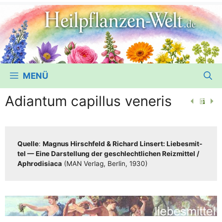
MENÜ
Adiantum capillus veneris
Quel­le
:
Magnus Hirsch­feld & Richard Lin­sert: Lie­bes­mit­
tel — Eine Dar­stel­lung der geschlecht­li­chen Reiz­mit­tel /​​
Aphro­di­sia­ca
(MAN Ver­lag, Ber­lin, 1930)