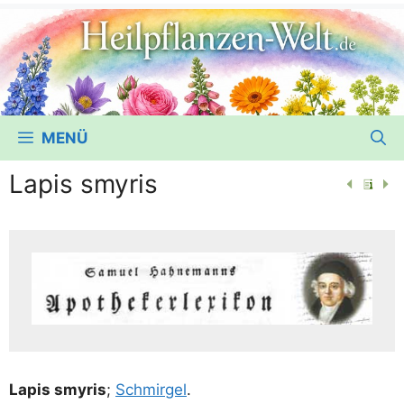
MENÜ
Lapis smyris
Lapis smy­ris
;
Schmir­gel
.