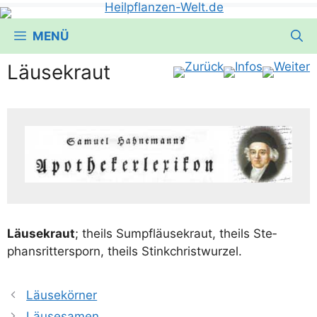
MENÜ
Läusekraut
Läu­se­kraut
; theils Sumpf­läu­se­kraut, theils Ste­
phans­rit­ter­sporn, theils Stinkchristwurzel.
Läusekörner
Läusesamen