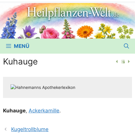
MENÜ
Kuhauge
Kuh­au­ge
,
Acker­ka­mil­le
.
Kugeltrollblume