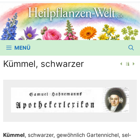
MENÜ
Kümmel, schwarzer
Küm­mel
, schwar­zer, gewöhn­lich Gar­ten­ni­chel, sel­