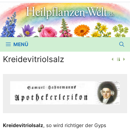
MENÜ
Kreidevitriolsalz
Krei­de­vi­tri­ol­salz
, so wird rich­ti­ger der Gyps