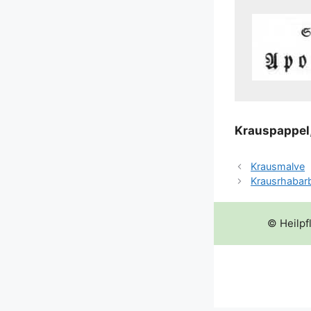
Kraus­pap­pel
Krausmalve
Krausrhabar
© Heilpf