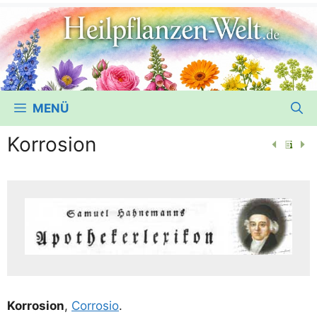
MENÜ
Korrosion
Kor­ro­si­on
,
Cor­ro­sio
.