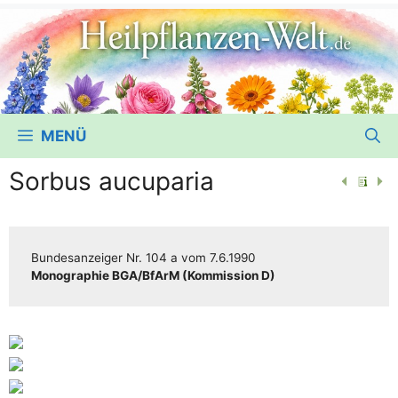
MENÜ
Sorbus aucuparia
Bun­des­an­zei­ger
Nr. 104 a
vom
7.6.1990
Mono­gra­phie BGA/​​BfArM (Kom­mis­si­on D)