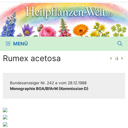
MENÜ
Rumex acetosa
Bun­des­an­zei­ger
Nr. 242 a
vom
28.12.1988
Mono­gra­phie BGA/​​BfArM (Kom­mis­si­on D)