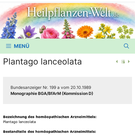
MENÜ
Plantago lanceolata
Bun­des­an­zei­ger
Nr. 199 a
vom
20.10.1989
Mono­gra­phie BGA/​​BfArM (Kom­mis­si­on D)