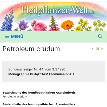
MENÜ
Petroleum crudum
Bun­des­an­zei­ger
Nr. 44
vom
3.3.1990
Mono­gra­phie BGA/​​BfArM (Kom­mis­si­on D)