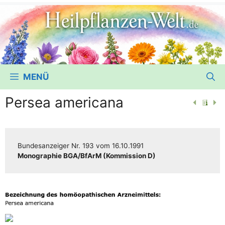
MENÜ
Persea americana
Bun­des­an­zei­ger
Nr. 193
vom
16.10.1991
Mono­gra­phie BGA/​​BfArM (Kom­mis­si­on D)