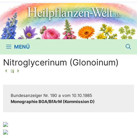
MENÜ
Nitroglycerinum (Glonoinum)
Bun­des­an­zei­ger
Nr. 190 a
vom
10.10.1985
Mono­gra­phie BGA/​​BfArM (Kom­mis­si­on D)