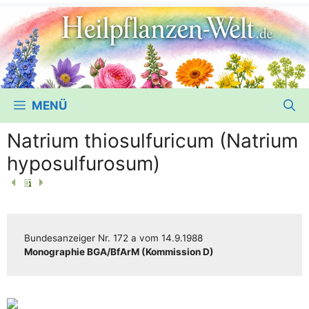
MENÜ
Natrium thiosulfuricum (Natrium
hyposulfurosum)
Bun­des­an­zei­ger
Nr. 172 a
vom
14.9.1988
Mono­gra­phie BGA/​​BfArM (Kom­mis­si­on D)