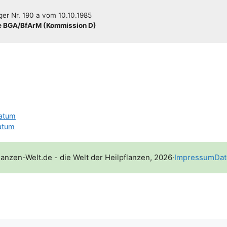
­ger
Nr. 190 a
vom
10.10.1985
 BGA/​​BfArM (Kom­mis­si­on D)
atum
ratum
lanzen-Welt.de - die Welt der Heilpflanzen, 2026
·
Impressum
Dat