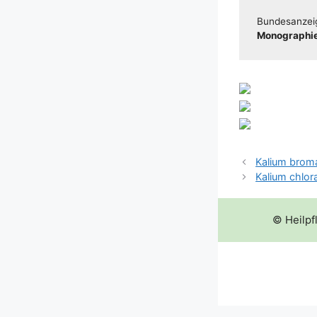
Bun­des­an­zei
Mono­gra­phie
Kalium brom
Kalium chlo
© Heilpf