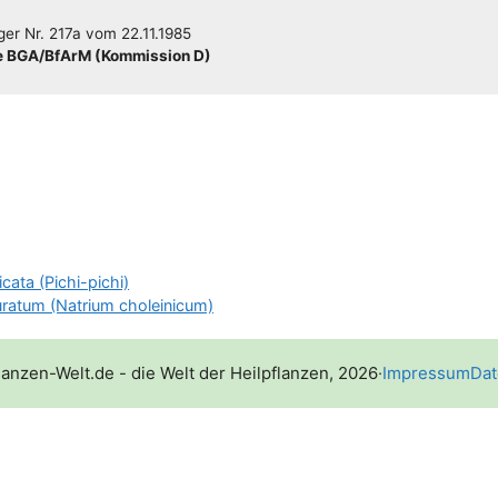
­ger
Nr. 217a
vom
22.11.1985
 BGA/​​BfArM (Kom­mis­si­on D)
cata (Pichi-pichi)
puratum (Natrium choleinicum)
lanzen-Welt.de - die Welt der Heilpflanzen, 2026
·
Impressum
Dat