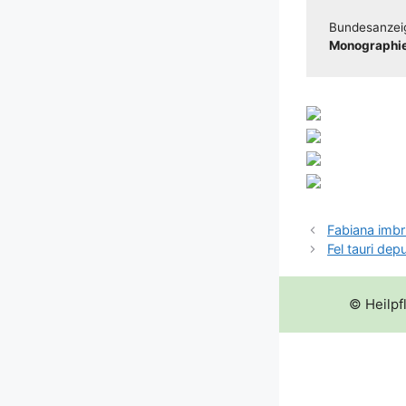
Bun­des­an­zei
Mono­gra­phie
Fabiana imbri
Fel tauri de
© Heilpf