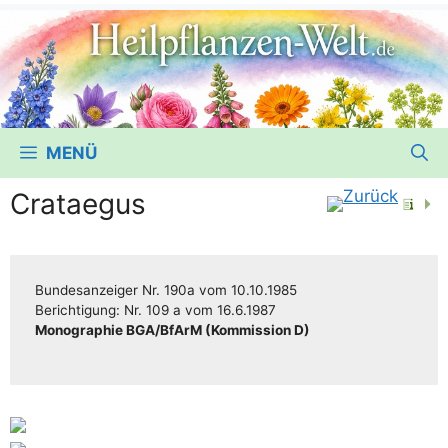
MENÜ
Crataegus
Bun­des­an­zei­ger
Nr. 190a
vom
10.10.1985
Berich­ti­gung:
Nr. 109 a
vom
16.6.1987
Mono­gra­phie BGA/​​BfArM (Kom­mis­si­on D)