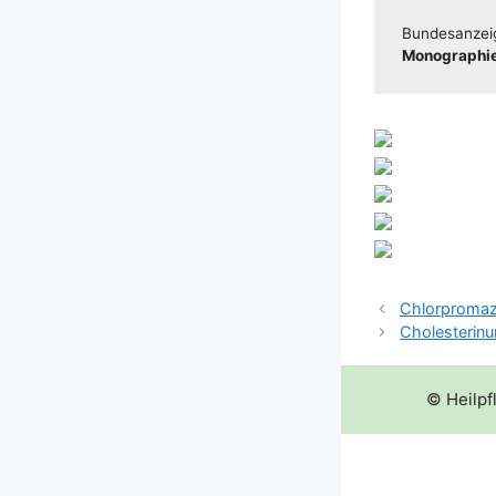
Bun­des­an­zei
Mono­gra­phie
Chlorproma
Cholesterin
© Heilpf