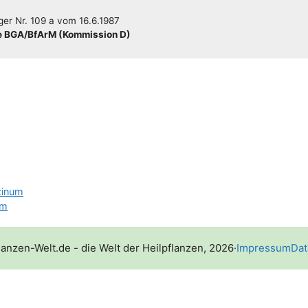
­ger
Nr. 109 a
vom
16.6.1987
 BGA/​​BfArM (Kom­mis­si­on D)
zinum
um
lanzen-Welt.de - die Welt der Heilpflanzen, 2026
·
Impressum
Dat