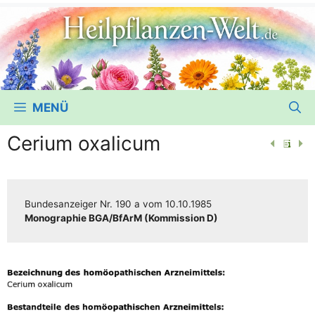
MENÜ
Cerium oxalicum
Bun­des­an­zei­ger
Nr. 190 a
vom
10.10.1985
Mono­gra­phie BGA/​​BfArM (Kom­mis­si­on D)