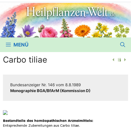
MENÜ
Carbo tiliae
Bun­des­an­zei­ger
Nr. 146
vom
8.8.1989
Mono­gra­phie BGA/​​BfArM (Kom­mis­si­on D)