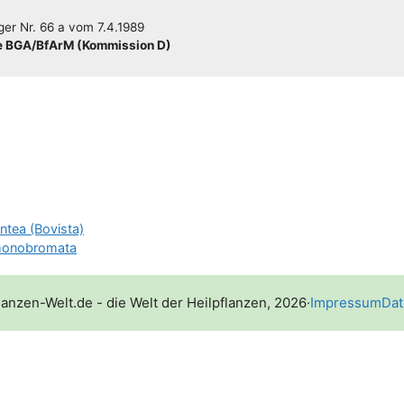
­ger
Nr. 66 a
vom
7.4.1989
 BGA/​​BfArM (Kom­mis­si­on D)
ntea (Bovista)
onobromata
lanzen-Welt.de - die Welt der Heilpflanzen, 2026
·
Impressum
Dat