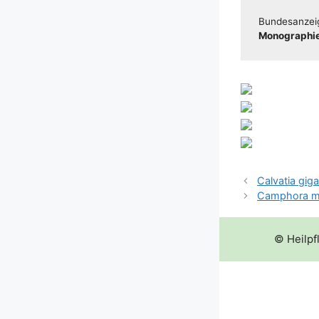
Bun­des­an­zei
Mono­gra­phie
Calvatia giga
Camphora m
© Heilpf