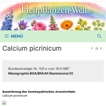
MENÜ
Calcium picrinicum
Bun­des­an­zei­ger
Nr. 109 a
vom
16.6.1987
Mono­gra­phie BGA/​​BfArM (Kom­mis­si­on D)