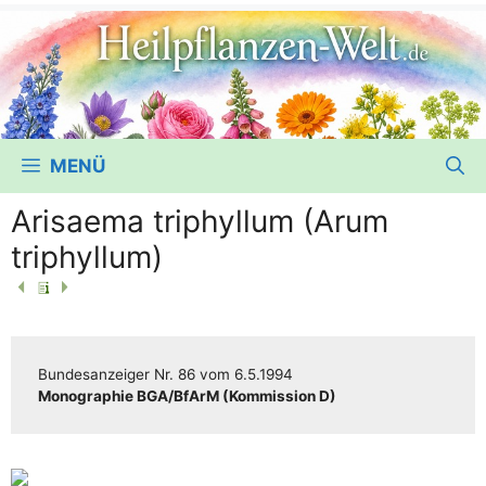
MENÜ
Arisaema triphyllum (Arum
triphyllum)
Bun­des­an­zei­ger
Nr. 86
vom
6.5.1994
Mono­gra­phie BGA/​​BfArM (Kom­mis­si­on D)