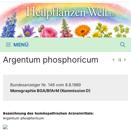
MENÜ
Argentum phosphoricum
Bun­des­an­zei­ger
Nr. 146
vom
8.8.1989
Mono­gra­phie BGA/​​BfArM (Kom­mis­si­on D)