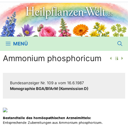
MENÜ
Ammonium phosphoricum
Bun­des­an­zei­ger
Nr. 109 a
vom
16.6.1987
Mono­gra­phie BGA/​​BfArM (Kom­mis­si­on D)