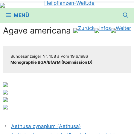
MENÜ
Agave americana
Bun­des­an­zei­ger
Nr. 108 a
vom
19.6.1986
Mono­gra­phie BGA/​​BfArM (Kom­mis­si­on D)
Aethusa cynapium (Aethusa)