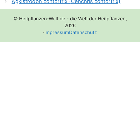
Agkistrodon contortrix (Cenchris contortrix)
© Heilpflanzen-Welt.de - die Welt der Heilpflanzen,
2026
·
Impressum
Datenschutz