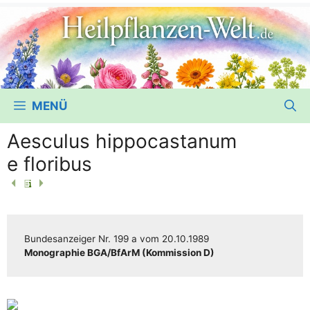
MENÜ
Aesculus hippocastanum
e floribus
Bun­des­an­zei­ger
Nr. 199 a
vom
20.10.1989
Mono­gra­phie BGA/​​BfArM (Kom­mis­si­on D)