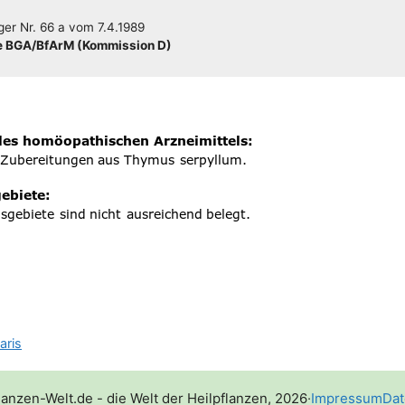
­ger
Nr. 66 a
vom
7.4.1989
 BGA/​​BfArM (Kom­mis­si­on D)
aris
lanzen-Welt.de - die Welt der Heilpflanzen, 2026
·
Impressum
Dat