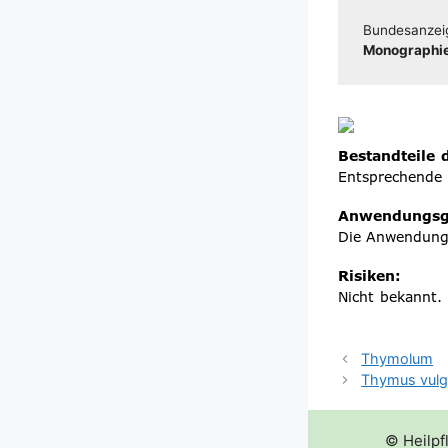
Bun­des­an­zei
Mono­gra­phie
Thymolum
Thymus vulg
© Heilpf